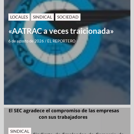
LOCALES
SINDICAL
SOCIEDAD
«AATRAC a veces traicionada»
6 de agosto de 2026
/
EL REPORTERO
SINDICAL