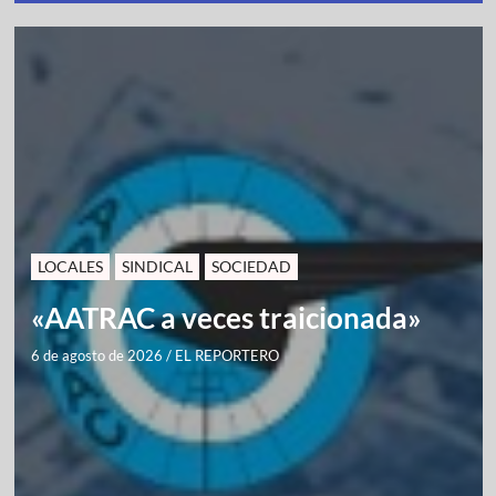
LOCALES
SINDICAL
SOCIEDAD
«AATRAC a veces traicionada»
6 de agosto de 2026
/
EL REPORTERO