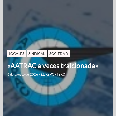
LOCALES
SINDICAL
SOCIEDAD
«AATRAC a veces traicionada»
6 de agosto de 2026
/
EL REPORTERO