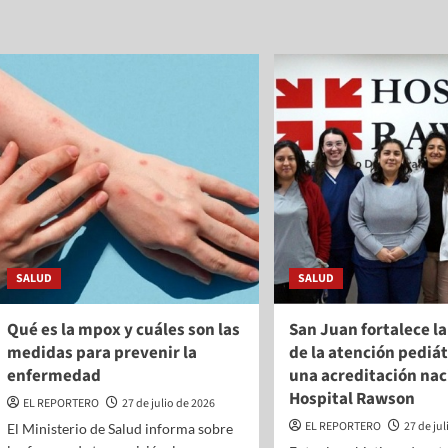
SALUD
SALUD
Qué es la mpox y cuáles son las
San Juan fortalece la
medidas para prevenir la
de la atención pediát
enfermedad
una acreditación nac
Hospital Rawson
EL REPORTERO
27 de julio de 2026
EL REPORTERO
27 de ju
El Ministerio de Salud informa sobre