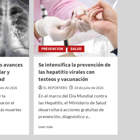
00
17:00
18:00
19:00
20:00
21:00
22:00
23:00
°C
14°C
13°C
12°C
11°C
10°C
9°C
8°C
PREVENCION
SALUD
os avances
Se intensifica la prevención de
ar y
las hepatitis virales con
ad
testeos y vacunación
sto de 2026
EL REPORTERO
28 de julio de 2026
 la
En el marco del Día Mundial contra
aron el
las Hepatitis, el Ministerio de Salud
más muertes
desarrollará acciones gratuitas de
prevención, diagnóstico y...
Leer más