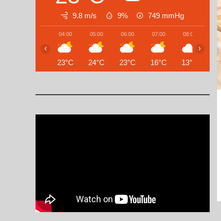
9.8 m/s
9%
749
mmHg
04:00
05:00
06:00
07:00
08:00
09
‹
›
23°C
24°C
23°C
16°C
13°C
13