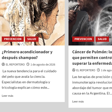
:00
10:00
11:00
12:00
13:00
14:00
15:00
16:
°C
13°C
13°C
12°C
12°C
13°C
14°C
14
PREVENCION
SALUD
PREVENCION
SALUD
¿Primero acondicionador y
Cáncer de Pulmón: l
después shampoo?
que permiten control
superar la enfermed
EL REPORTERO
1 de agosto de 2026
EL REPORTERO
1 de ago
La nueva tendencia para el cuidado
del pelo que avala la ciencia.
Las terapias de precisión y
Especialistas en dermatología y
inmunoterapia revolucion
tricología explican cómo este...
abordaje del tumor que 
causa en la Argentina. El...
Leer más
Leer más