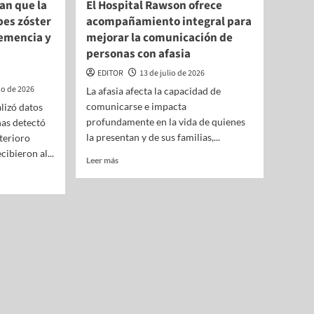
an que la
El Hospital Rawson ofrece
pes zóster
acompañamiento integral para
demencia y
mejorar la comunicación de
personas con afasia
EDITOR
13 de julio de 2026
lio de 2026
La afasia afecta la capacidad de
comunicarse e impacta
lizó datos
profundamente en la vida de quienes
as detectó
la presentan y de sus familias,...
terioro
cibieron al...
Leer más