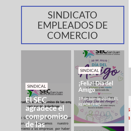
SINDICATO
EMPLEADOS DE
COMERCIO
SINDICAL
¡Feliz! Día del
SINDICAL
Amigo
El SEC
19 de julio de 2026
/
EL
REPORTERO
agradece el
compromiso
de las