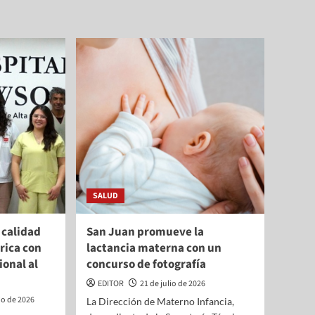
SALUD
 calidad
San Juan promueve la
rica con
lactancia materna con un
ional al
concurso de fotografía
EDITOR
21 de julio de 2026
lio de 2026
La Dirección de Materno Infancia,