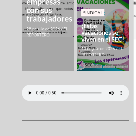
empresas
con sus
SINDICAL
trabajadores
¡Estas
28 de julio de 2026
/
EL
vacaciones se
REPORTERO
viven en el SEC!
13 de julio de 2026
/
EL
REPORTERO