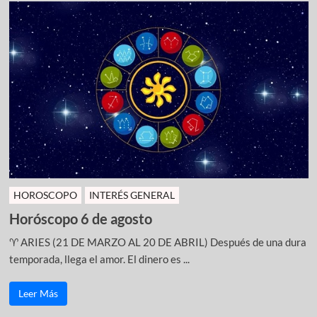
HOROSCOPO
INTERÉS GENERAL
Horóscopo 6 de agosto
♈ ARIES (21 DE MARZO AL 20 DE ABRIL) Después de una dura
temporada, llega el amor. El dinero es ...
Leer Más