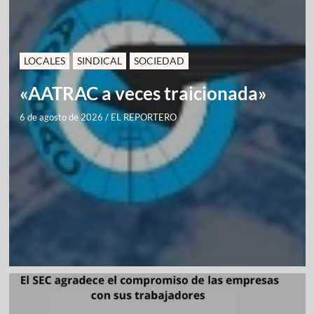
LOCALES
SINDICAL
SOCIEDAD
«AATRAC a veces traicionada»
6 de agosto de 2026
/
EL REPORTERO