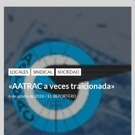
LOCALES
SINDICAL
SOCIEDAD
«AATRAC a veces traicionada»
6 de agosto de 2026
/
EL REPORTERO