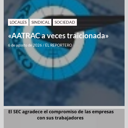
LOCALES
SINDICAL
SOCIEDAD
«AATRAC a veces traicionada»
6 de agosto de 2026
/
EL REPORTERO