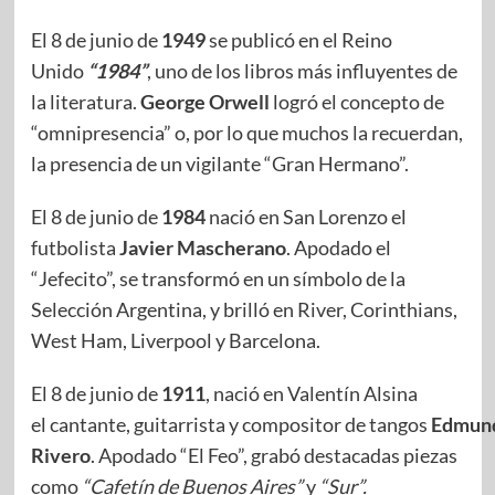
El 8 de junio de
1949
se publicó en el Reino
Unido
“1984”
, uno de los libros más influyentes de
la literatura.
George Orwell
logró el concepto de
“omnipresencia” o, por lo que muchos la recuerdan,
la presencia de un vigilante “Gran Hermano”.
El 8 de junio de
1984
nació en San Lorenzo el
futbolista
Javier Mascherano
. Apodado el
“Jefecito”, se transformó en un símbolo de la
Selección Argentina, y brilló en River, Corinthians,
West Ham, Liverpool y Barcelona.
El 8 de junio de
1911
, nació en Valentín Alsina
el cantante, guitarrista y compositor de tangos
Edmun
Rivero
. Apodado “El Feo”, grabó destacadas piezas
como
“Cafetín de Buenos Aires”
y
“Sur”.