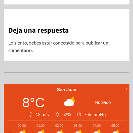
Deja una respuesta
Lo siento, debes estar
conectado
para publicar un
comentario.
San Juan
8°C
Nublado
2.2 m/s
62%
765
mmHg
00:00
01:00
02:00
03:00
04:00
05:00
0