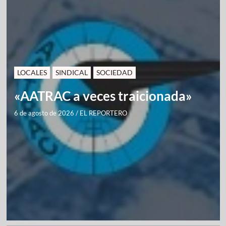
LOCALES
SINDICAL
SOCIEDAD
«AATRAC a veces traicionada»
6 de agosto de 2026
/
EL REPORTERO