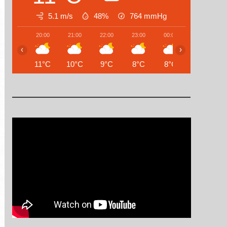
5.1 m/s
48%
764
mmHg
20:00
21:00
22:00
23:00
00:00
01:00
‹
›
11°C
10°C
9°C
8°C
8°C
8°C