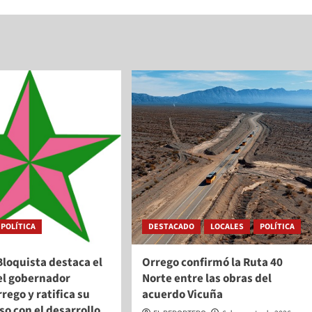
POLÍTICA
DESTACADO
LOCALES
POLÍTICA
Bloquista destaca el
Orrego confirmó la Ruta 40
el gobernador
Norte entre las obras del
rego y ratifica su
acuerdo Vicuña
o con el desarrollo