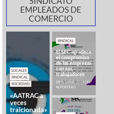
SINDICATO
EMPLEADOS DE
COMERCIO
SINDICAL
El SEC agradece
el compromiso
de las empresas
con sus
LOCALES
trabajadores
SINDICAL
28 de julio de 2026
/
EL
SOCIEDAD
REPORTERO
«AATRAC a
veces
traicionada»