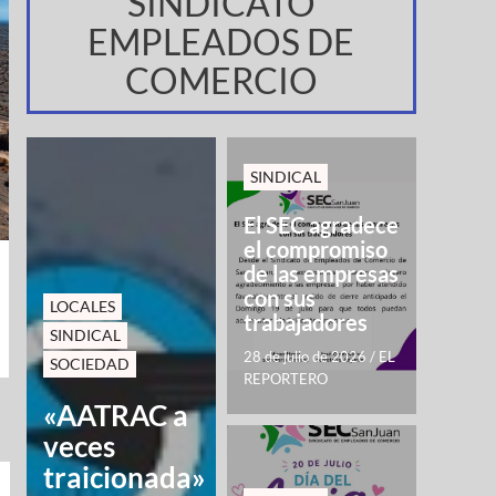
SINDICATO
EMPLEADOS DE
COMERCIO
SINDICAL
El SEC agradece
el compromiso
de las empresas
con sus
LOCALES
trabajadores
SINDICAL
28 de julio de 2026
/
EL
SOCIEDAD
REPORTERO
«AATRAC a
veces
traicionada»