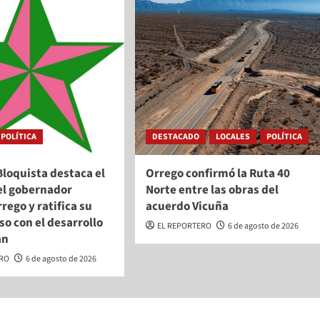
POLÍTICA
DESTACADO
LOCALES
POLÍTICA
Bloquista destaca el
Orrego confirmó la Ruta 40
el gobernador
Norte entre las obras del
rego y ratifica su
acuerdo Vicuña
o con el desarrollo
EL REPORTERO
6 de agosto de 2026
an
ERO
6 de agosto de 2026