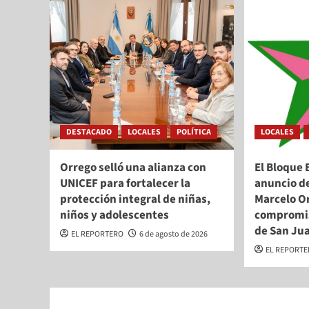
DESTACADO
LOCALES
POLÍTICA
LOCALES
Orrego selló una alianza con
El Bloque 
UNICEF para fortalecer la
anuncio d
protección integral de niñas,
Marcelo Or
niños y adolescentes
compromis
de San Ju
EL REPORTERO
6 de agosto de 2026
EL REPORT