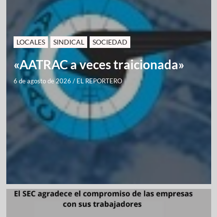
LOCALES
SINDICAL
SOCIEDAD
«AATRAC a veces traicionada»
6 de agosto de 2026
/
EL REPORTERO