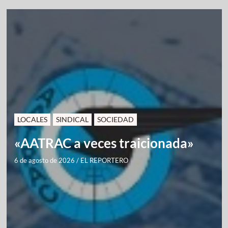
LOCALES
SINDICAL
SOCIEDAD
«AATRAC a veces traicionada»
6 de agosto de 2026
/
EL REPORTERO