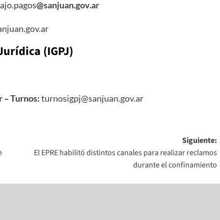
ajo.pagos
@
sanjuan.gov.ar
njuan.gov.ar
Jurídica (IGPJ)
r
– Turnos:
turnosigpj@sanjuan.gov.ar
Siguiente:
e
El EPRE habilitó distintos canales para realizar reclamos
durante el confinamiento