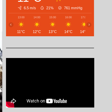
6.5 m/s
21%
761
mmHg
13:00
14:00
15:00
16:00
17:00
18:00
‹
›
11°C
12°C
13°C
14°C
14°C
13°C