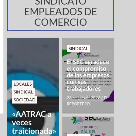
SINDICATO
EMPLEADOS DE
COMERCIO
SINDICAL
El SEC agradece
el compromiso
de las empresas
con sus
LOCALES
trabajadores
SINDICAL
28 de julio de 2026
/
EL
SOCIEDAD
REPORTERO
«AATRAC a
veces
traicionada»