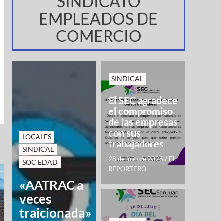
SINDICATO
EMPLEADOS DE
COMERCIO
SINDICAL
El SEC agradece
el compromiso
de las empresas
con sus
LOCALES
trabajadores
SINDICAL
28 de julio de 2026
/
EL
SOCIEDAD
REPORTERO
«AATRAC a
veces
traicionada»