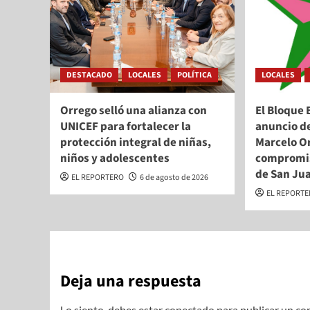
DESTACADO
LOCALES
POLÍTICA
LOCALES
Orrego selló una alianza con
El Bloque 
UNICEF para fortalecer la
anuncio d
protección integral de niñas,
Marcelo Or
niños y adolescentes
compromis
de San Ju
EL REPORTERO
6 de agosto de 2026
EL REPORT
Deja una respuesta
Lo siento, debes estar
conectado
para publicar un co