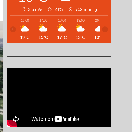
2.5 m/s
24%
752
mmHg
16:00
17:00
18:00
19:00
20:00
21:00
‹
›
19°C
19°C
17°C
13°C
10°C
8°C