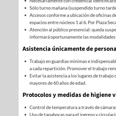
Necesariamente con credencial identificato
Sólo turno mañana (suspendido turno tarde
Accesos conforme a ubicación de oficinas d
espacios entre núcleos 1 al 6. Por Plaza Seca 
Atención al público presencial: queda susp
informará oportunamente las modalidades d
Asistencia únicamente de persona
Trabajo en guardias mínimas e indispensabl
a cada repartición. Promover el trabajo re
Evitar la asistencia a los lugares de trabajo
mayores de 60 años de edad.
Protocolos y medidas de higiene 
Control de temperatura a través de cámara
Uso de tapabocas para el ingreso y circulació