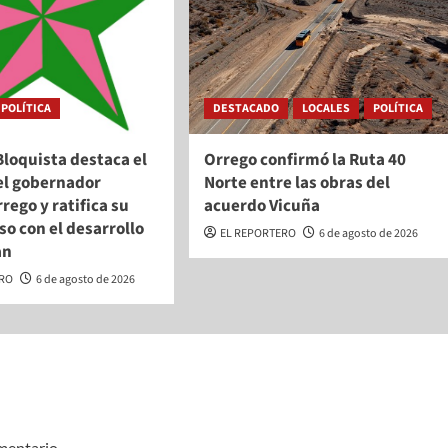
POLÍTICA
DESTACADO
LOCALES
POLÍTICA
Bloquista destaca el
Orrego confirmó la Ruta 40
el gobernador
Norte entre las obras del
rego y ratifica su
acuerdo Vicuña
o con el desarrollo
EL REPORTERO
6 de agosto de 2026
an
ERO
6 de agosto de 2026
mentario.