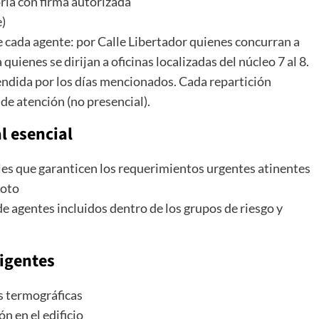
ria con firma autorizada
)
e cada agente: por Calle Libertador quienes concurran a
quienes se dirijan a oficinas localizadas del núcleo 7 al 8.
endida por los días mencionados. Cada repartición
e atención (no presencial).
l esencial
es que garanticen los requerimientos urgentes atinentes
moto
 de agentes incluidos dentro de los grupos de riesgo y
vigentes
s termográficas
n en el edificio