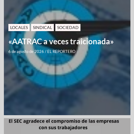
LOCALES
SINDICAL
SOCIEDAD
«AATRAC a veces traicionada»
6 de agosto de 2026
/
EL REPORTERO