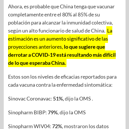
Ahora, es probable que China tenga que vacunar
completamente entre el 80% al 85% de su
población para alcanzar la inmunidad colectiva,
según un alto funcionario de salud de China.
La
estimación es un aumento significativo de las
proyecciones anteriores,
lo que sugiere que
derrotar a COVID-19 está resultando más difícil
de lo que esperaba China.
Estos son los niveles de eficacias reportados para
cada vacuna contra la enfermedad sintomática:
Sinovac Coronavac:
51%,
dijo
la OMS .
Sinopharm BIBP:
79%
,
dijo
la OMS
Sinopharm WIV04:
72%
,
mostraron
los datos