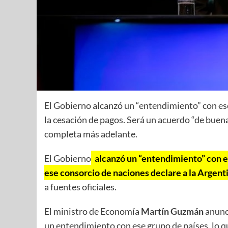
El Gobierno alcanzó un “entendimiento” con es
la cesación de pagos. Será un acuerdo “de buen
completa más adelante.
El Gobierno
alcanzó un “entendimiento” con el
ese consorcio de naciones declare a la Argent
a fuentes oficiales.
El ministro de Economía
Martín Guzmán
anunci
un entendimiento con ese grupo de países, lo q