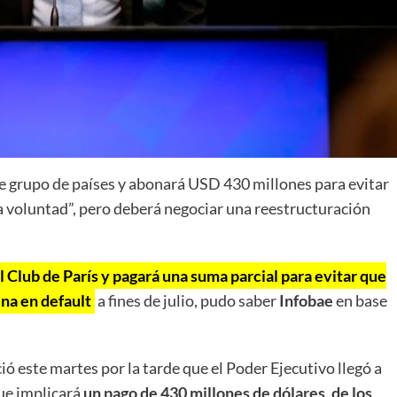
e grupo de países y abonará USD 430 millones para evitar
a voluntad”, pero deberá negociar una reestructuración
 Club de París y pagará una suma parcial para evitar que
ina en default
a fines de julio, pudo saber
Infobae
en base
ó este martes por la tarde que el Poder Ejecutivo llegó a
ue implicará
un pago de 430 millones de dólares, de los