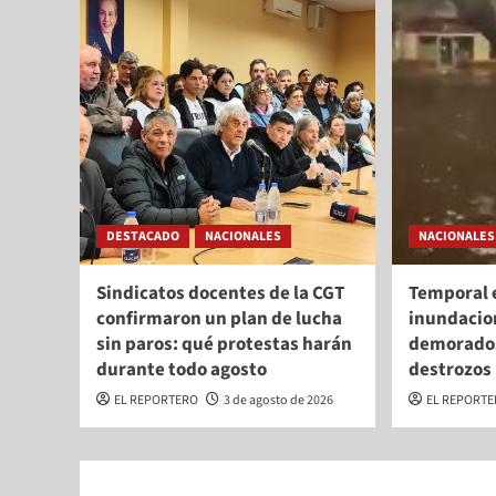
DESTACADO
NACIONALES
NACIONALES
Sindicatos docentes de la CGT
Temporal 
confirmaron un plan de lucha
inundacio
sin paros: qué protestas harán
demorados
durante todo agosto
destrozos
EL REPORTERO
3 de agosto de 2026
EL REPORT