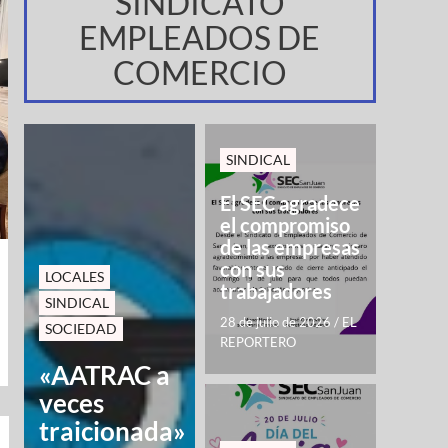
SINDICATO
EMPLEADOS DE
COMERCIO
SINDICAL
El SEC agradece
el compromiso
de las empresas
con sus
LOCALES
trabajadores
SINDICAL
28 de julio de 2026
/
EL
SOCIEDAD
REPORTERO
«AATRAC a
veces
traicionada»