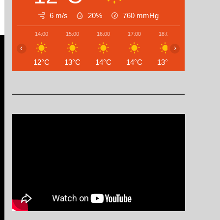
6 m/s
20%
760
mmHg
14:00
15:00
16:00
17:00
18:00
19:00
‹
›
12°C
13°C
14°C
14°C
13°C
11°C