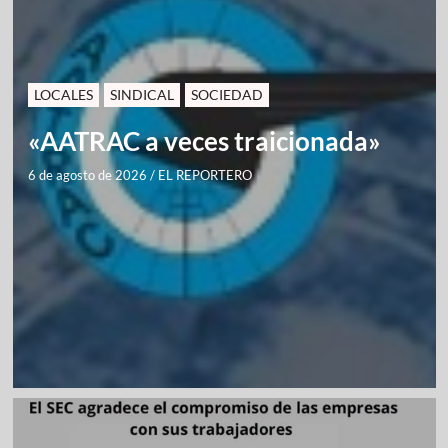
LOCALES
SINDICAL
SOCIEDAD
«AATRAC a veces traicionada»
6 de agosto de 2026
/
EL REPORTERO