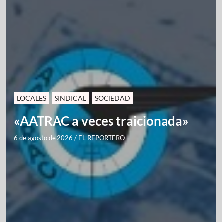
LOCALES
SINDICAL
SOCIEDAD
«AATRAC a veces traicionada»
6 de agosto de 2026
/
EL REPORTERO