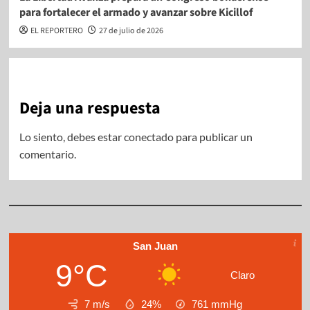
para fortalecer el armado y avanzar sobre Kicillof
EL REPORTERO
27 de julio de 2026
Deja una respuesta
Lo siento, debes estar
conectado
para publicar un
comentario.
San Juan
9°C
Claro
7 m/s
24%
761
mmHg