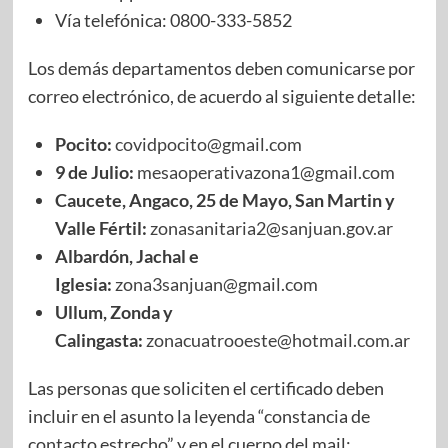
Vía telefónica: 0800-333-5852
Los demás departamentos deben comunicarse por
correo electrónico, de acuerdo al siguiente detalle:
Pocito:
covidpocito@gmail.com
9 de Julio:
mesaoperativazona1@gmail.com
Caucete, Angaco, 25 de Mayo, San Martin y
Valle Fértil:
zonasanitaria2@sanjuan.gov.ar
Albardón, Jachal e
Iglesia:
zona3sanjuan@gmail.com
Ullum, Zonda y
Calingasta:
zonacuatrooeste@hotmail.com.ar
Las personas que soliciten el certificado deben
incluir en el asunto la leyenda “constancia de
contacto estrecho” y en el cuerpo del mail: