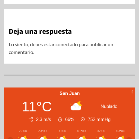
Deja una respuesta
Lo siento, debes estar
conectado
para publicar un
comentario.
San Juan
11°C
Nublado
2.3 m/s
66%
752
mmHg
22:00
23:00
00:00
01:00
02:00
03:00
0