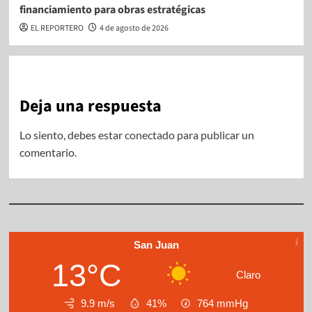
financiamiento para obras estratégicas
EL REPORTERO
4 de agosto de 2026
Deja una respuesta
Lo siento, debes estar
conectado
para publicar un
comentario.
San Juan
13°C
Claro
9.9 m/s
41%
764
mmHg