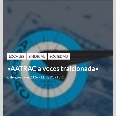
LOCALES
SINDICAL
SOCIEDAD
«AATRAC a veces traicionada»
6 de agosto de 2026
/
EL REPORTERO