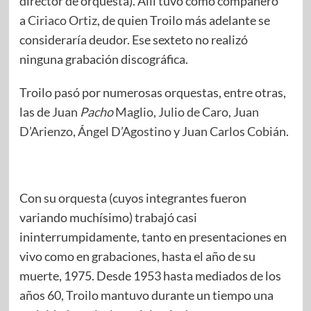
director de orquesta). Allí tuvo como compañero
a
Ciriaco Ortiz
, de quien Troilo más adelante se
consideraría deudor. Ese sexteto no realizó
ninguna grabación discográfica.
Troilo pasó por numerosas orquestas, entre otras,
las de
Juan
Pacho
Maglio
,
Julio de Caro
,
Juan
D’Arienzo
,
Ángel D’Agostino
y
Juan Carlos Cobián
.
Con su orquesta (cuyos integrantes fueron
variando muchísimo) trabajó casi
ininterrumpidamente, tanto en presentaciones en
vivo como en grabaciones, hasta el año de su
muerte, 1975. Desde 1953 hasta mediados de los
años 60, Troilo mantuvo durante un tiempo una