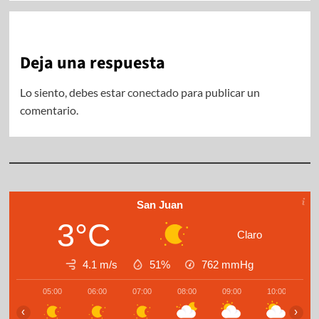
Deja una respuesta
Lo siento, debes estar
conectado
para publicar un
comentario.
San Juan
3°C
Claro
4.1 m/s
51%
762
mmHg
05:00
06:00
07:00
08:00
09:00
10:00
1
‹
›