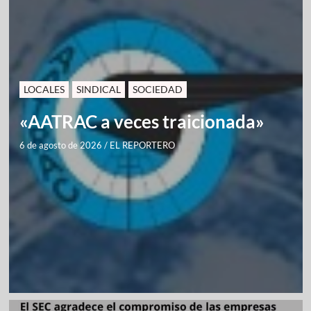
LOCALES
SINDICAL
SOCIEDAD
«AATRAC a veces traicionada»
6 de agosto de 2026
/
EL REPORTERO