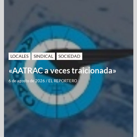
LOCALES
SINDICAL
SOCIEDAD
«AATRAC a veces traicionada»
6 de agosto de 2026
/
EL REPORTERO