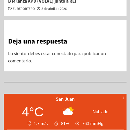
B M lanza APD (VOLVÉ) junto a REI
EL REPORTERO
3 de abril de 2026
Deja una respuesta
Lo siento, debes estar
conectado
para publicar un
comentario.
San Juan
4°C
Nublado
1.7 m/s
81%
763
mmHg