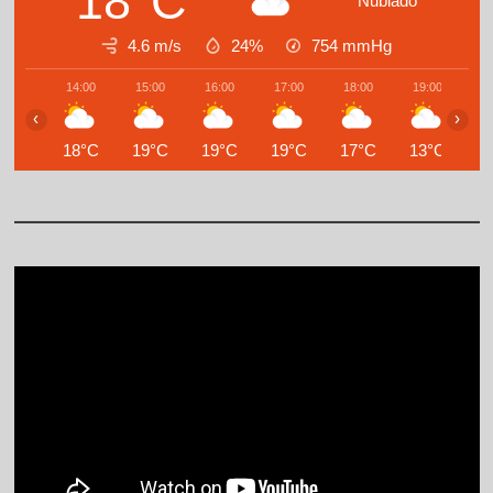
18°C
Nublado
4.6 m/s
24%
754
mmHg
14:00
15:00
16:00
17:00
18:00
19:00
2
‹
›
18°C
19°C
19°C
19°C
17°C
13°C
1