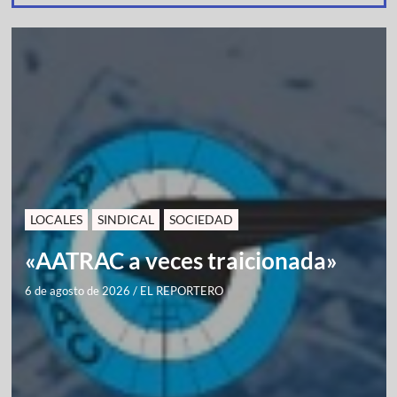
LOCALES
SINDICAL
SOCIEDAD
«AATRAC a veces traicionada»
6 de agosto de 2026
/
EL REPORTERO