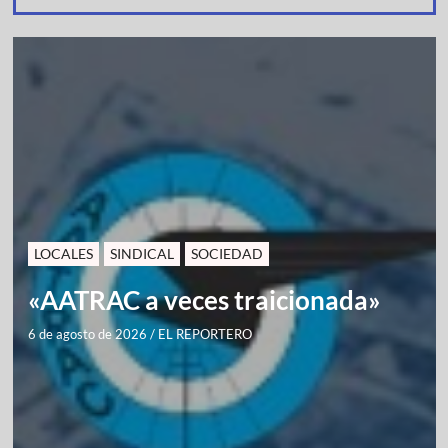
LOCALES
SINDICAL
SOCIEDAD
«AATRAC a veces traicionada»
6 de agosto de 2026
/
EL REPORTERO