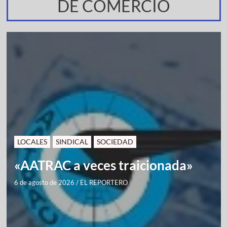
DE COMERCIO
LOCALES
SINDICAL
SOCIEDAD
«AATRAC a veces traicionada»
6 de agosto de 2026
/
EL REPORTERO