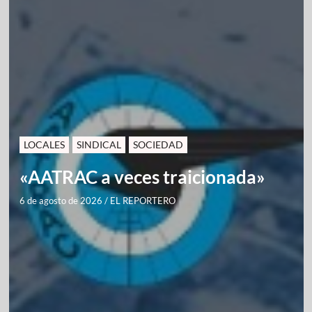
LOCALES
SINDICAL
SOCIEDAD
«AATRAC a veces traicionada»
6 de agosto de 2026
/
EL REPORTERO