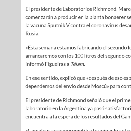
El presidente de Laboratorios Richmond, Marcel
comenzarán a producir en la planta bonaerens
la
vacuna
Sputnik V
contra el coronavirus desa
Rusia.
«Esta semana estamos fabricando el segundo l
arrancaremos con los 100 litros del segundo c
informó Figueiras a
Télam.
En ese sentido, explicó que «después de eso esp
dependemos del envío desde Moscú» para conti
El presidente de Richmond señaló que el primer
laboratorio en la Argentina ya pasó satisfactor
encuentra a la espera de los resultados del Ga
«Gamaleya se comprometió a terminar lo antes 