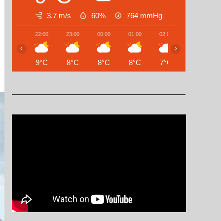
3.7 m/s
60%
764
mmHg
22:00
23:00
00:00
01:00
02:00
03:00
‹
›
9°C
8°C
8°C
8°C
7°C
6°C