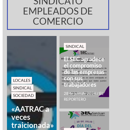
SINDICATO
EMPLEADOS DE
COMERCIO
SINDICAL
El SEC agradece
el compromiso
de las empresas
con sus
LOCALES
trabajadores
SINDICAL
28 de julio de 2026
/
EL
SOCIEDAD
REPORTERO
«AATRAC a
veces
traicionada»