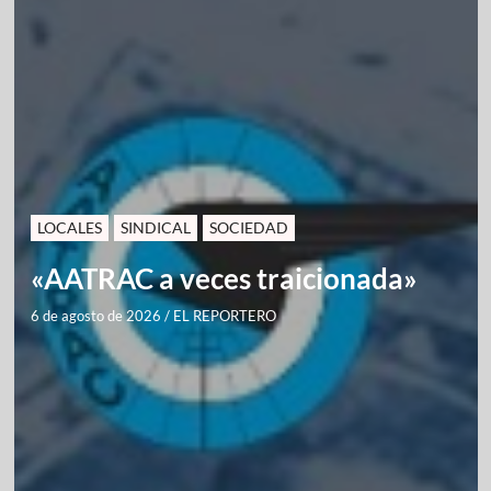
LOCALES
SINDICAL
SOCIEDAD
«AATRAC a veces traicionada»
6 de agosto de 2026
/
EL REPORTERO