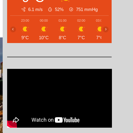
6.1 m/s
52%
751
mmHg
23:00
00:00
01:00
02:00
03:00
04:00
‹
›
9°C
10°C
8°C
7°C
7°C
7°C