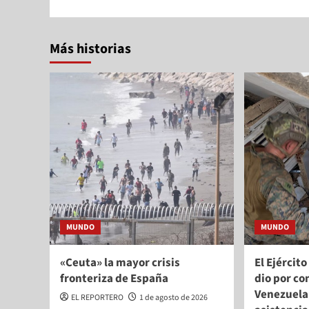
Más historias
MUNDO
MUNDO
«Ceuta» la mayor crisis
El Ejércit
fronteriza de España
dio por co
Venezuela
EL REPORTERO
1 de agosto de 2026