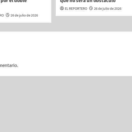
 por el doble
que no será un obstáculo
o
EL REPORTERO
26 de julio de 2026
ERO
26 de julio de 2026
mentario.