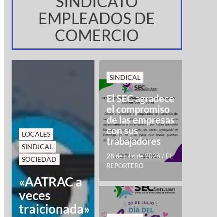
SINDICATO
EMPLEADOS DE
COMERCIO
SINDICAL
El SEC agradece
el compromiso
de las empresas
con sus
LOCALES
trabajadores
SINDICAL
28 de julio de 2026
/
EL
SOCIEDAD
REPORTERO
«AATRAC a
veces
traicionada»