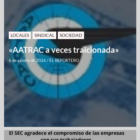
LOCALES
SINDICAL
SOCIEDAD
«AATRAC a veces traicionada»
6 de agosto de 2026
/
EL REPORTERO