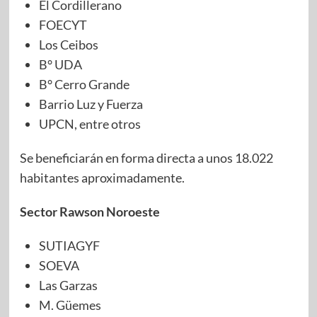
El Cordillerano
FOECYT
Los Ceibos
B° UDA
B° Cerro Grande
Barrio Luz y Fuerza
UPCN, entre otros
Se beneficiarán en forma directa a unos 18.022
habitantes aproximadamente.
Sector Rawson Noroeste
SUTIAGYF
SOEVA
Las Garzas
M. Güemes