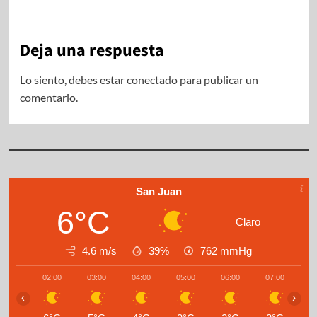
Deja una respuesta
Lo siento, debes estar
conectado
para publicar un
comentario.
San Juan
6°C
Claro
4.6 m/s
39%
762
mmHg
02:00
03:00
04:00
05:00
06:00
07:00
0
‹
›