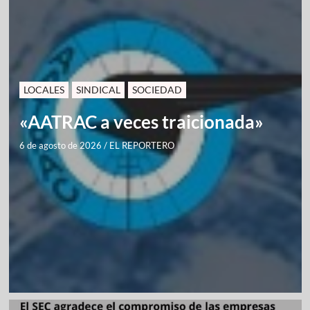
LOCALES
SINDICAL
SOCIEDAD
«AATRAC a veces traicionada»
6 de agosto de 2026
/
EL REPORTERO