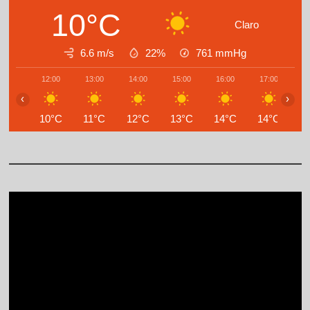
10°C
Claro
6.6 m/s
22%
761
mmHg
12:00
13:00
14:00
15:00
16:00
17:00
1
‹
›
10°C
11°C
12°C
13°C
14°C
14°C
1