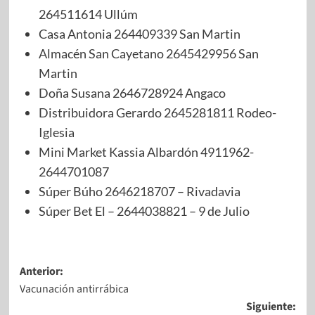
264511614 Ullúm
Casa Antonia 264409339 San Martin
Almacén San Cayetano 2645429956 San
Martin
Doña Susana 2646728924 Angaco
Distribuidora Gerardo 2645281811 Rodeo-
Iglesia
Mini Market Kassia Albardón 4911962-
2644701087
Súper Búho 2646218707 – Rivadavia
Súper Bet El – 2644038821 – 9 de Julio
Anterior:
Vacunación antirrábica
Siguiente: