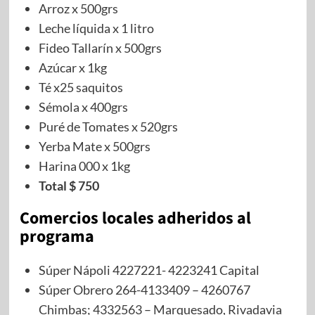
Arroz x 500grs
Leche líquida x 1 litro
Fideo Tallarín x 500grs
Azúcar x 1kg
Té x25 saquitos
Sémola x 400grs
Puré de Tomates x 520grs
Yerba Mate x 500grs
Harina 000 x 1kg
Total $ 750
Comercios locales adheridos al
programa
Súper Nápoli 4227221- 4223241 Capital
Súper Obrero 264-4133409 – 4260767
Chimbas; 4332563 – Marquesado, Rivadavia