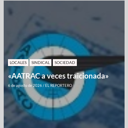
LOCALES
SINDICAL
SOCIEDAD
«AATRAC a veces traicionada»
6 de agosto de 2026
/
EL REPORTERO