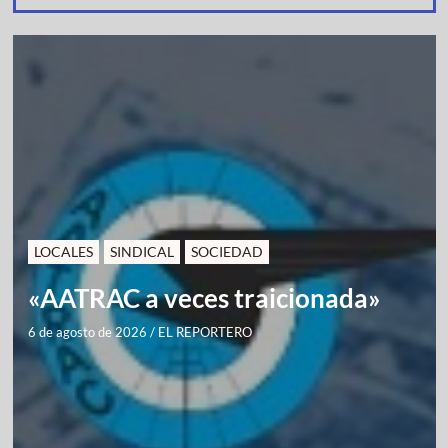
LOCALES
SINDICAL
SOCIEDAD
«AATRAC a veces traicionada»
6 de agosto de 2026
/
EL REPORTERO