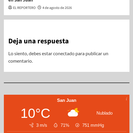
en San Juan
EL REPORTERO
4 de agosto de 2026
Deja una respuesta
Lo siento, debes estar
conectado
para publicar un
comentario.
San Juan
10°C
Nublado
3 m/s
71%
751
mmHg