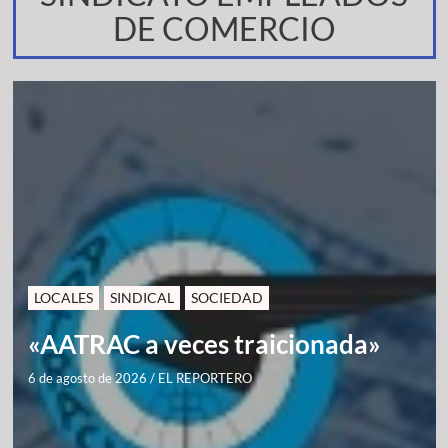
DE COMERCIO
LOCALES
SINDICAL
SOCIEDAD
«AATRAC a veces traicionada»
6 de agosto de 2026
/
EL REPORTERO