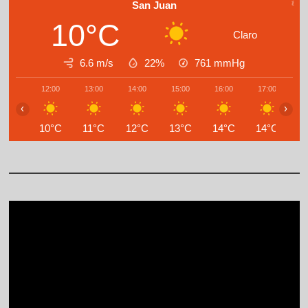
San Juan
10°C
Claro
6.6 m/s
22%
761
mmHg
12:00
13:00
14:00
15:00
16:00
17:00
1
‹
›
10°C
11°C
12°C
13°C
14°C
14°C
1