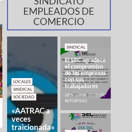
SINDICATO
EMPLEADOS DE
COMERCIO
SINDICAL
El SEC agradece
el compromiso
de las empresas
con sus
LOCALES
trabajadores
SINDICAL
28 de julio de 2026
/
EL
SOCIEDAD
REPORTERO
«AATRAC a
veces
traicionada»