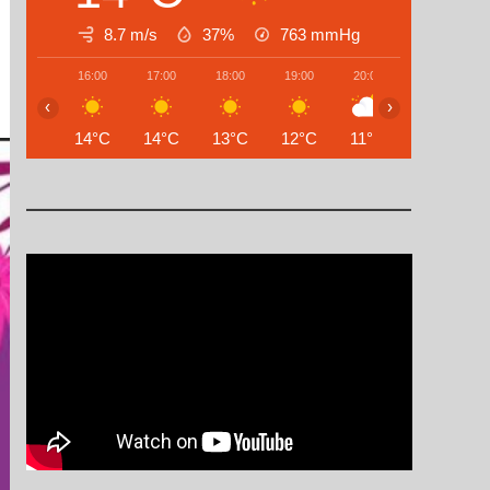
8.7 m/s
37%
763
mmHg
16:00
17:00
18:00
19:00
20:00
21:00
‹
›
14°C
14°C
13°C
12°C
11°C
10°C