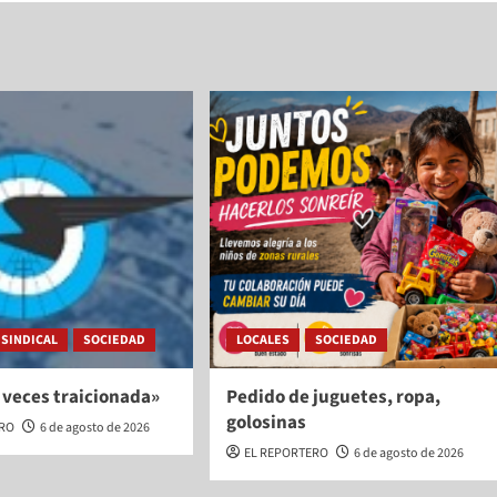
SINDICAL
SOCIEDAD
LOCALES
SOCIEDAD
 veces traicionada»
Pedido de juguetes, ropa,
golosinas
ERO
6 de agosto de 2026
EL REPORTERO
6 de agosto de 2026