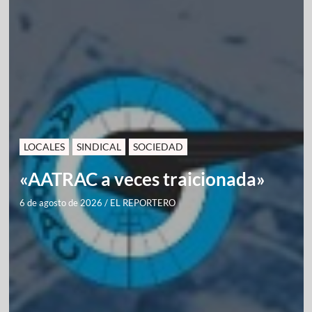
LOCALES
SINDICAL
SOCIEDAD
«AATRAC a veces traicionada»
6 de agosto de 2026
/
EL REPORTERO