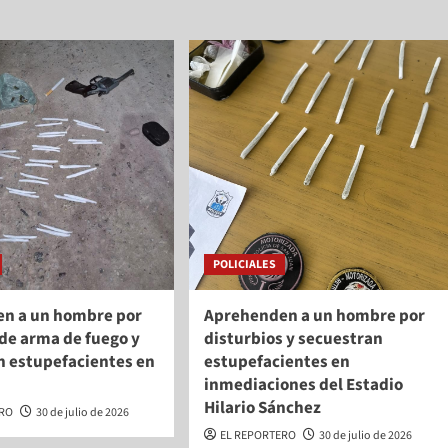
POLICIALES
n a un hombre por
Aprehenden a un hombre por
de arma de fuego y
disturbios y secuestran
n estupefacientes en
estupefacientes en
inmediaciones del Estadio
Hilario Sánchez
ERO
30 de julio de 2026
EL REPORTERO
30 de julio de 2026