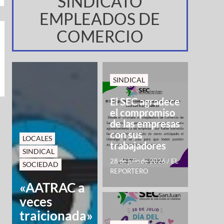
SINDICATO
EMPLEADOS DE
COMERCIO
SINDICAL
El SEC agradece
el compromiso
de las empresas
con sus
LOCALES
trabajadores
SINDICAL
28 de julio de 2026
/
EL
SOCIEDAD
REPORTERO
«AATRAC a
veces
traicionada»