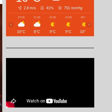
2.8 m/s
41%
751
mmHg
20:00
21:00
22:00
23:00
00:00
01:00
‹
›
10°C
8°C
9°C
9°C
10°C
8°C