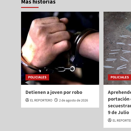
Más historias
POLICIALES
POLICIALES
Detienen a joven por robo
Aprehende
portación 
EL REPORTERO
2 de agosto de 2026
secuestra
9 de Julio
EL REPORT