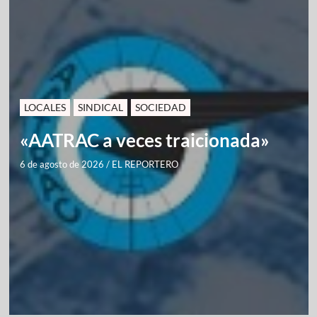
LOCALES
SINDICAL
SOCIEDAD
«AATRAC a veces traicionada»
6 de agosto de 2026
/
EL REPORTERO