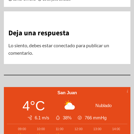
Deja una respuesta
Lo siento, debes estar
conectado
para publicar un
comentario.
San Juan
4°C
Nublado
6.1 m/s
38%
766
mmHg
09:00
10:00
11:00
12:00
13:00
14:00
1