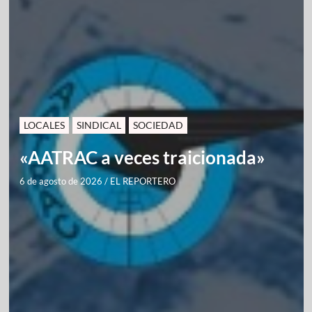
LOCALES
SINDICAL
SOCIEDAD
«AATRAC a veces traicionada»
6 de agosto de 2026
/
EL REPORTERO