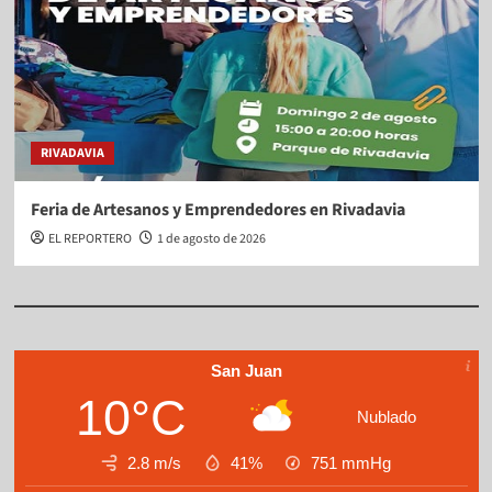
RIVADAVIA
Feria de Artesanos y Emprendedores en Rivadavia
EL REPORTERO
1 de agosto de 2026
San Juan
10°C
Nublado
2.8 m/s
41%
751
mmHg