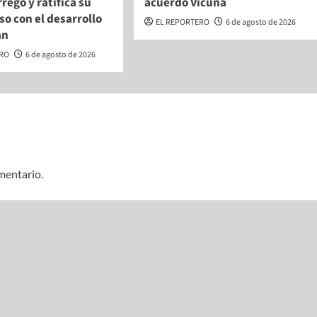
rego y ratifica su
acuerdo Vicuña
o con el desarrollo
EL REPORTERO
6 de agosto de 2026
an
ERO
6 de agosto de 2026
mentario.