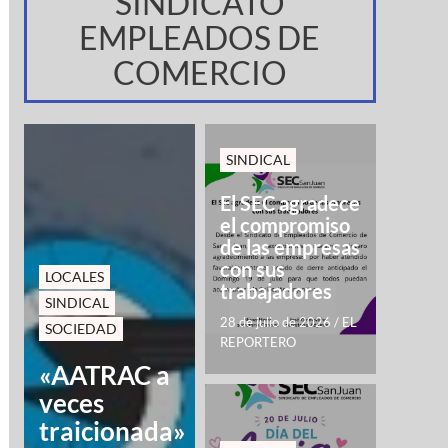
SINDICATO
EMPLEADOS DE
COMERCIO
SINDICAL
El SEC agradece
el compromiso
de las empresas
con sus
LOCALES
trabajadores
SINDICAL
28 de julio de 2026
/
EL
SOCIEDAD
REPORTERO
«AATRAC a
veces
traicionada»