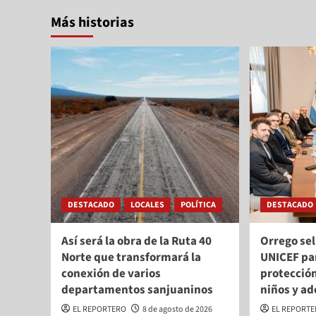
Más historias
DESTACADO
LOCALES
POLÍTICA
DESTACADO
Así será la obra de la Ruta 40
Orrego sel
Norte que transformará la
UNICEF par
conexión de varios
protección
departamentos sanjuaninos
niños y a
EL REPORTERO
8 de agosto de 2026
EL REPORT