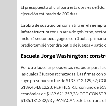
El presupuesto oficial para esta obra es de $36
ejecución estimado de 300 días.
La
obra de sustitución
consistirá en el
reemplaz
infraestructura
con un área de gobierno, secto
incluirá sector pedagógico con 3 aulas primarias 
predio también tendrá patio de juegos y patio c
Escuela Jorge Washington: constru
Por otro lado, las propuestas recibidas para la
las cuales 3 fueron rechazadas. Las firmas c
cuyo presupuesto fue de $137.712.129,57; C
$139.454.812,23; PERFIL S.R.L. con uno de 
económica de $139.621.359,23; CGC CONSTRU
$135.181.232,93 y PANACAN S.R.L. con una of