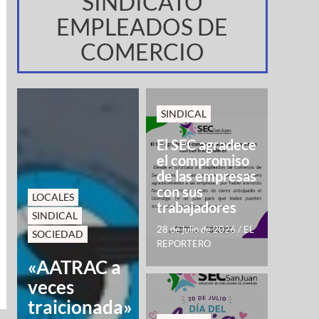
SINDICATO
EMPLEADOS DE
COMERCIO
SINDICAL
El SEC agradece
el compromiso
de las empresas
con sus
LOCALES
trabajadores
SINDICAL
28 de julio de 2026
/
EL
SOCIEDAD
REPORTERO
«AATRAC a
veces
traicionada»