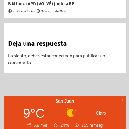
B M lanza APD (VOLVÉ) junto a REI
EL REPORTERO
3 de abril de 2026
Deja una respuesta
Lo siento, debes estar
conectado
para publicar un
comentario.
San Juan
9°C
Claro
5.8 m/s
24%
759
mmHg