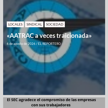
LOCALES
SINDICAL
SOCIEDAD
«AATRAC a veces traicionada»
6 de agosto de 2026
/
EL REPORTERO